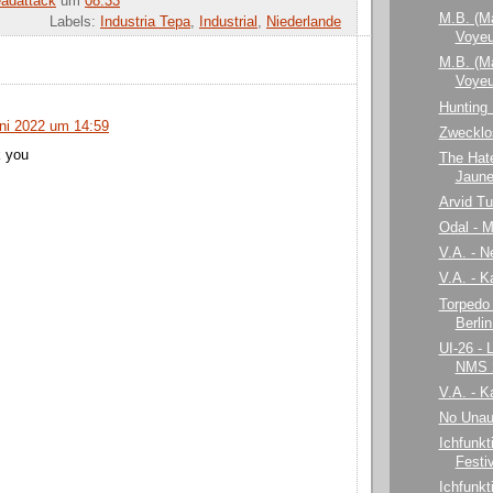
adattack
um
08:33
M.B. (Ma
Labels:
Industria Tepa
,
Industrial
,
Niederlande
Voyeu
M.B. (Ma
Voyeu
Hunting
uni 2022 um 14:59
Zwecklo
k you
The Hate
Jaune 
Arvid Tu
Odal - M
V.A. - N
V.A. - K
Torpedo
Berli
UI-26 - 
NMS 
V.A. - K
No Unaut
Ichfunkt
Festiv
Ichfunkt