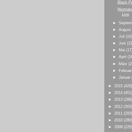
Black P
Njurmän
Live
►
Septem
►
Augus
►
Juli
(15
►
Juni
(12
►
Mai
(17
►
April
(1
►
März
(2
►
Februa
►
Januar
►
2015
(420
►
2014
(401
►
2013
(288
►
2012
(303
►
2011
(293
►
2010
(280
►
2009
(220