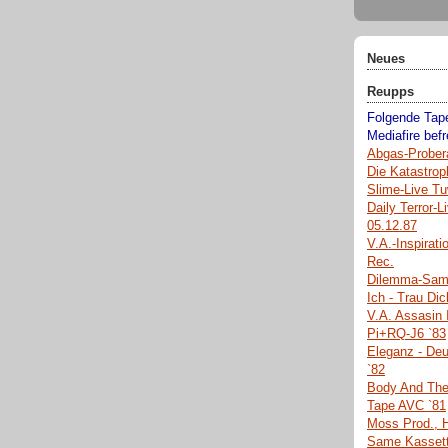
Neues
Reupps
Folgende Tape
Mediafire befre
Abgas-Prober
Die Katastrop
Slime-Live Tu
Daily Terror-
05.12.87
V.A.-Inspirati
Rec.
Dilemma-Same
Ich - Trau Di
V.A. Assasin 
Pi+RQ-J6 `83
Eleganz - Deu
`82
Body And The
Tape AVC `81
Moss Prod., H
Same Kassett