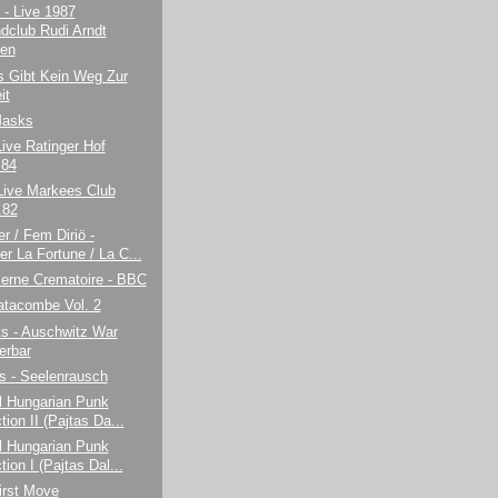
t - Live 1987
dclub Rudi Arndt
en
s Gibt Kein Weg Zur
it
Masks
ive Ratinger Hof
.84
Live Markees Club
.82
r / Fem Diriö -
er La Fortune / La C...
erne Crematoire - BBC
atacombe Vol. 2
ts - Auschwitz War
rbar
s - Seelenrausch
ll Hungarian Punk
tion II (Pajtas Da...
ll Hungarian Punk
tion I (Pajtas Dal...
irst Move