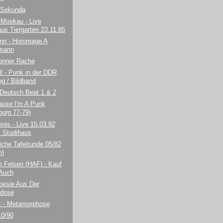
 Sekunda
 Moskau - Live
aus Tiergarten 23.11.85
nn - Hommage A
mann
Bonner Rache
l - Punk in der DDR
og / Bildband
 Deutsch Beat 1 & 2
ause I'm A Punk
urg 77-79)
nis - Live 15.03.92
 Studihaus
iche Tafelrunde 05/82
h)
 Felsen (HAF) - Kauf
Auch
oesie Aus Der
dose
 - Metamorphose
10/90