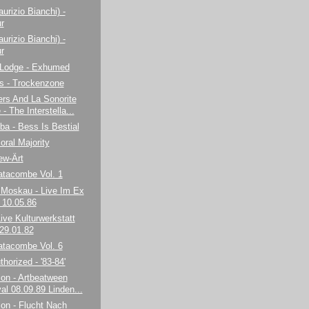
urizio Bianchi) -
r
urizio Bianchi) -
r
 Lodge - Exhumed
s - Trockenzone
rs And La Sonorite
- The Interstella...
ba - Bess Is Bestial
oral Majority
ew-Ärt
atacombe Vol. 1
 Moskau - Live Im Ex
n 10.05.86
Live Kulturwerkstatt
29.01.82
atacombe Vol. 6
horized - '83-84'
ion - Artbeatween
al 08.09.89 Linden...
ion - Flucht Nach