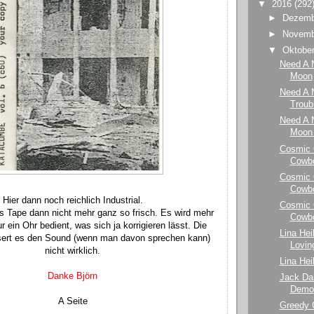
▼
2016
(292
►
Dezem
►
Novem
▼
Oktobe
Need A 
Moon
Need A 
Troub
Need A 
Moon
Cosmic 
Cowbo
Cosmic 
Cowbo
Hier dann noch reichlich Industrial.
Cosmic 
s Tape dann nicht mehr ganz so frisch. Es wird mehr
Cowbo
r ein Ohr bedient, was sich ja korrigieren lässt. Die
Lina Hei
ssert es den Sound (wenn man davon sprechen kann)
Lovin
nicht wirklich.
Lina Hei
Danke Björn
Jack Dan
Demo
A Seite
Greedy 