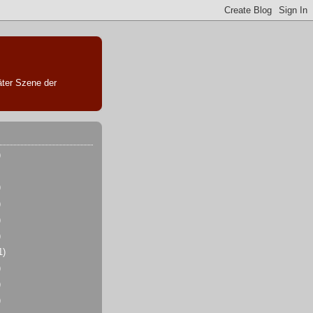
äter Szene der
)
)
)
)
)
1)
)
)
)