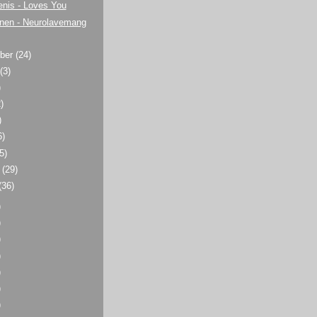
enis - Loves You
nen - Neurolavemang
ber
(24)
t
(3)
)
)
)
6)
5)
r
(29)
(36)
)
)
)
)
)
)
)