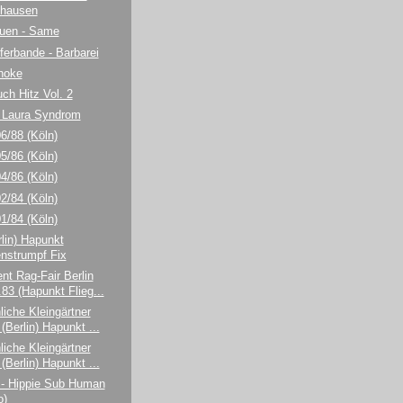
nhausen
uen - Same
ferbande - Barbarei
hoke
ch Hitz Vol. 2
 Laura Syndrom
6/88 (Köln)
5/86 (Köln)
4/86 (Köln)
2/84 (Köln)
1/84 (Köln)
rlin) Hapunkt
enstrumpf Fix
nt Rag-Fair Berlin
.83 (Hapunkt Flieg...
liche Kleingärtner
(Berlin) Hapunkt ...
liche Kleingärtner
(Berlin) Hapunkt ...
s - Hippie Sub Human
o)