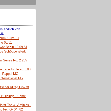
s endlich von
it:
aum / Live 81
he 08/81
wat Berlin 12.09.81
Live Schöppenstedt
on Series No. 2 235
 Tape Intoleranz `83
ch Rappel MC
International Mix
tscher Alltag Diskret
 Buildings - Same
orst Toe & Virginias -
o Fix KF 04 `82