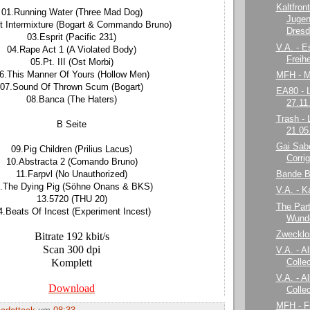
Kaltfron
01.Running Water (Three Mad Dog)
Jugen
st Intermixture (Bogart & Commando Bruno)
Dresd
03.Esprit (Pacific 231)
V.A. - E
04.Rape Act 1 (A Violated Body)
Freihe
05.Pt. III (Ost Morbi)
6.This Manner Of Yours (Hollow Men)
MFH - 
07.Sound Of Thrown Scum (Bogart)
EA80 - L
08.Banca (The Haters)
27.11
Trash - 
B Seite
21.05
Gai Sabe
09.Pig Children (Prilius Lacus)
Corrig
10.Abstracta 2 (Comando Bruno)
11.Farpvl (No Unauthorized)
Bande B
.The Dying Pig (Söhne Onans & BKS)
V.A. - K
13.5720 (THU 20)
The Par
4.Beats Of Incest (Experiment Incest)
Wunde
Zwecklo
Bitrate 192 kbit/s
Scan 300 dpi
V.A. - A
Komplett
Collec
V.A. - A
Download
Collec
MFH - F