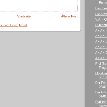
Ente
Das Gra
Die Klop
Startseite
Älterer Post
V.A. - C
Durchbru
e zum Post (Atom)
AK AK -
AK AK 0
AK AK 0
AK AK 0
AK AK 0
AK AK 0
Pfui (Be
Flieg
Flop-Eve
30.10
Der Fröh
02/81 
Der Fröh
01/81 
Cyrillid
(Dem