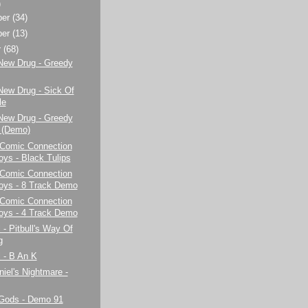
)
ber
(34)
ber
(13)
r
(68)
New Drug - Greedy
New Drug - Sick Of
le
New Drug - Greedy
 (Demo)
Comic Connection
ys - Black Tulips
Comic Connection
ys - 8 Track Demo
Comic Connection
ys - 4 Track Demo
l - Pitbull's Way Of
g
l - B An K
iel's Nightmare -
Gods - Demo 91