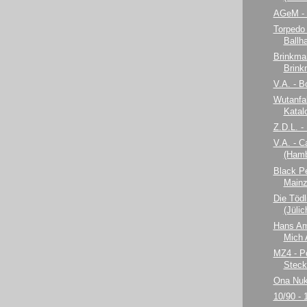
AGeM -
Torpedo
Ballh
Brinkma
Brink
V.A. - 
Wutanfal
Katal
Z.D.L. -
V.A. - C
(Hamb
Black Pe
Mainz
Die Tödl
(Jülic
Hans Am
Mich 
MZ4 - P
Steck
Ona Nuk
10/90 - 