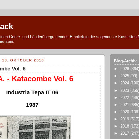
tack
 einen Genre- und Länderübergreifendes Einblick in die sogenannte Kassettent
re sein.
 13. OKTOBER 2016
Blog-Archiv
ombe Vol. 6
►
2026
(364
►
2025
(99)
A. - Katacombe Vol. 6
►
2024
(190
►
2023
(355
Industria Tepa IT 06
►
2022
(446
1987
►
2021
(685
►
2020
(108
►
2019
(517
►
2018
(172
►
2017
(247