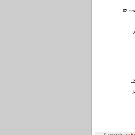
02.Fir
0
12
1