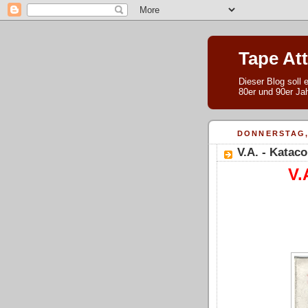
Tape At
Dieser Blog soll
80er und 90er Jah
DONNERSTAG,
V.A. - Katac
V.