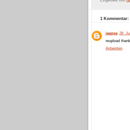
Eingestellt von
he
1 Kommentar:
jagpsa
28. J
reupload than
Antworten