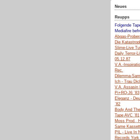
Neues
Reupps
Folgende Tape
Mediafire befre
Abgas-Prober
Die Katastrop
Slime-Live Tu
Daily Terror-
05.12.87
V.A.-Inspirati
Rec.
Dilemma-Same
Ich - Trau Di
V.A. Assasin 
Pi+RQ-J6 `83
Eleganz - Deu
`82
Body And The
Tape AVC `81
Moss Prod., H
Same Kassett
PIL - Live In
Records York