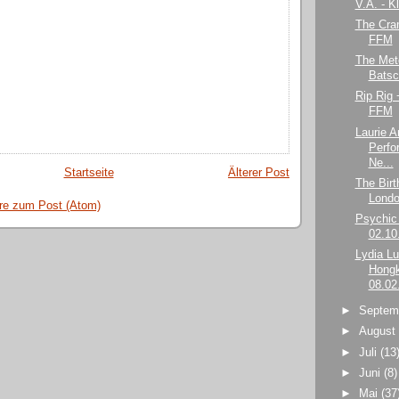
V.A. - K
The Cra
FFM
The Mete
Bats
Rip Rig 
FFM
Laurie A
Perfo
Ne...
Startseite
Älterer Post
The Birt
Londo
e zum Post (Atom)
Psychic 
02.10
Lydia Lu
Hongk
08.02
►
Septem
►
Augus
►
Juli
(13
►
Juni
(8)
►
Mai
(37