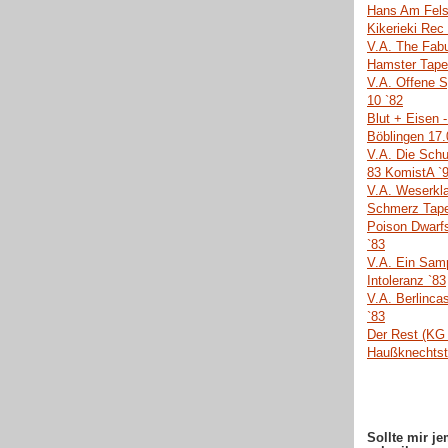
Hans Am Fels
Kikerieki Rec
V.A. The Fabu
Hamster Tape
V.A. Offene 
10 `82
Blut + Eisen -
Böblingen 17.
V.A. Die Schu
83 KomistA `
V.A. Weserkl
Schmerz Tape
Poison Dwarf
`83
V.A. Ein Sam
Intoleranz `83
V.A. Berlinca
`83
Der Rest (KG 
Haußknechtst
Sollte mir j