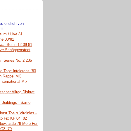
s endlich von
it:
aum / Live 81
he 08/81
wat Berlin 12.09.81
Live Schöppenstedt
on Series No. 2 235
 Tape Intoleranz `83
ch Rappel MC
International Mix
tscher Alltag Diskret
 Buildings - Same
orst Toe & Virginias -
o Fix KF 04 `82
 Newcastle 78 More Fun
 G3 `79