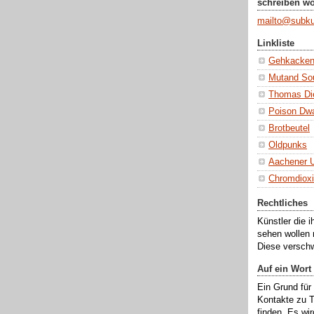
schreiben wo
mailto@subkul
Linkliste
Gehkacke
Mutand So
Thomas Die
Poison Dwa
Brotbeutel
Oldpunks
Aachener U
Chromdioxi
Rechtliches
Künstler die i
sehen wollen 
Diese verschw
Auf ein Wort
Ein Grund für 
Kontakte zu 
finden. Es wir