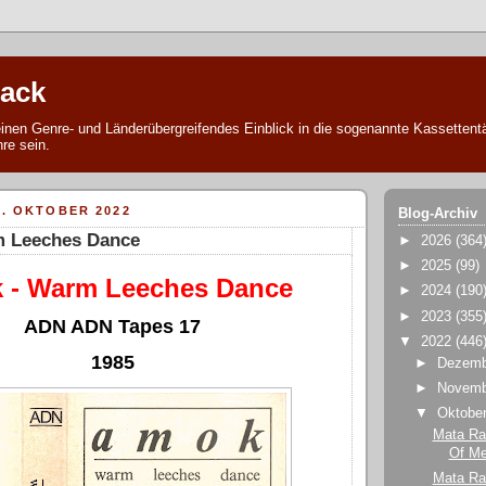
tack
 einen Genre- und Länderübergreifendes Einblick in die sogenannte Kassettent
re sein.
6. OKTOBER 2022
Blog-Archiv
 Leeches Dance
►
2026
(364
►
2025
(99)
 - Warm Leeches Dance
►
2024
(190
►
2023
(355
ADN ADN Tapes 17
▼
2022
(446
1985
►
Dezem
►
Novem
▼
Oktobe
Mata Rat
Of M
Mata Ra