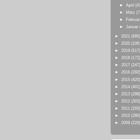
►
April
(4
►
März
(7
►
Februa
►
Januar
►
2021
(685
►
2020
(108
►
2019
(517
►
2018
(172
►
2017
(247
►
2016
(292
►
2015
(420
►
2014
(401
►
2013
(288
►
2012
(303
►
2011
(293
►
2010
(280
►
2009
(220