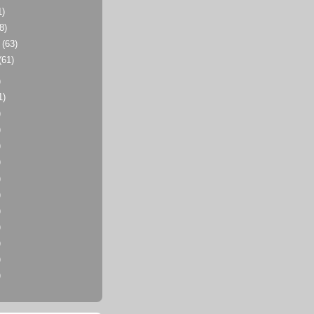
1)
8)
r
(63)
(61)
)
1)
)
)
)
)
)
)
)
)
)
)
)