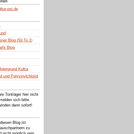
llen
tur-ost.de
n
und
ner Blog (59 To 1)
rfs Blog
ntergrund Kultur
d und Polyvinylchlorid
hre Tonträger hier nicht
melden sich bitte.
inden dann sofort!
diesen Blog ist
Tauschpartnern zu
d nicht möglich sein