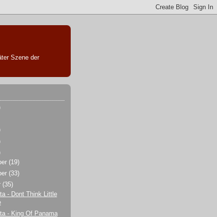
äter Szene der
)
)
)
)
ber
(19)
ber
(33)
r
(35)
a - Dont Think Little
e
ta - King Of Panama