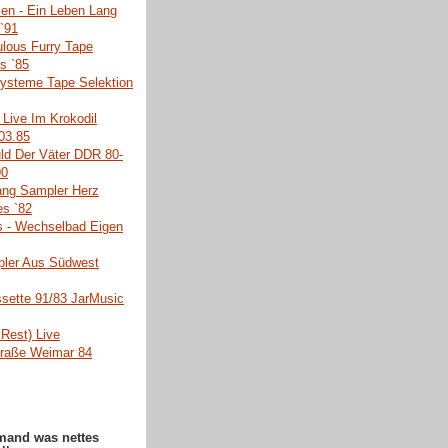
en - Ein Leben Lang
 `91
lous Furry Tape
s `85
Systeme Tape Selektion
 Live Im Krokodil
03.85
ld Der Väter DDR 80-
90
ang Sampler Herz
s `82
s - Wechselbad Eigen
pler Aus Südwest
ssette 91/83 JarMusic
Rest) Live
raße Weimar 84
emand was nettes