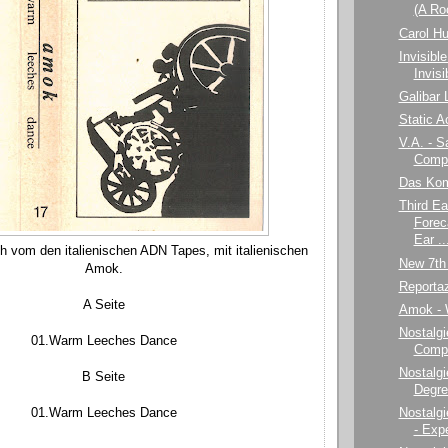
(A Ro
Carol Hu
Invisible
Invisib
Galibar 
Static A
V.A. - S
Compi
Das Kom
Third E
Forec
Ear ..
h vom den italienischen ADN Tapes, mit italienischen
New 7th
Amok.
Reporta
A Seite
Amok - 
Nostalgi
01.Warm Leeches Dance
Compi
Nostalgi
B Seite
Degre
Nostalgi
01.Warm Leeches Dance
- Exp