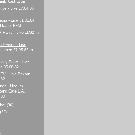
linik Kastration
mps - Live 17.04.86
ors - Live 31.01.84
chkapp, FFM
+ Panic - Live 11/82 In
ndersson - Live
rmance 27.05.82 In
hday Party - Live
n 05.08.82
TV - Live Brixton
.82
nch - Live Im
ong Cafe L.A.
.80
ber
(36)
t
(22)
)
)