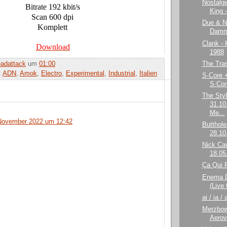
Nostalgi
Bitrate 192 kbit/s
King 
Scan 600 dpi
Due & No
Komplett
Damne
Clank - 
Download
1988
The Tras
adattack
um
01:00
:
ADN
,
Amok
,
Electro
,
Experimental
,
Industrial
,
Italien
S·Core +
S·Cor
The Styl
31.10
Me...
November 2022 um 12:42
Butthole
28.10
Nick Cav
18.05
Ça Qui P
Enema D
(Live
ai / ia /
Merzbow
Aerov