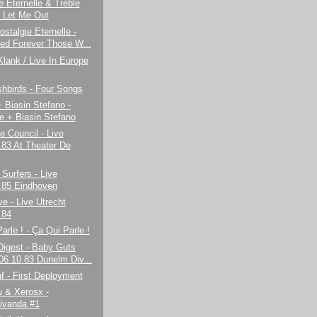
e Eternelle & Treble
- Let Me Out
stalgie Eternelle -
d Forever Those W...
Klank / Live In Europe
hbirds - Four Songs
 Biasin Stefano -
e + Biasin Stefano
e Council - Live
.83 At Theater De
 Surfers - Live
.85 Eindhoven
e - Live Utrecht
.84
arle ! - Ça Qui Parle !
igest - Baby Guts
 06.10.83 Dunelm Div...
 af - First Deployment
 & Xerosx -
ivanda #1