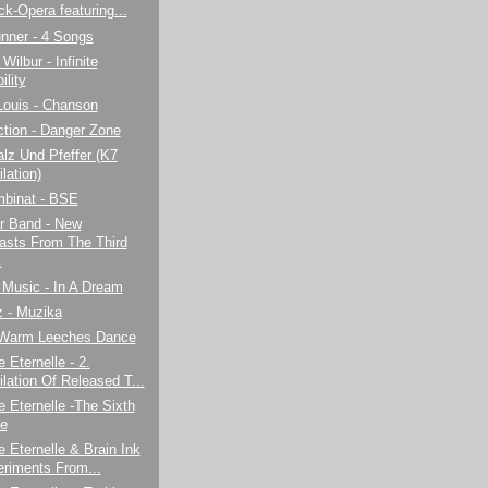
ck-Opera featuring...
nner - 4 Songs
 Wilbur - Infinite
ility
Louis - Chanson
ction - Danger Zone
alz Und Pfeffer (K7
lation)
binat - BSE
ar Band - New
asts From The Third
.
 Music - In A Dream
z - Muzika
Warm Leeches Dance
e Eternelle - 2.
lation Of Released T...
e Eternelle -The Sixth
e
e Eternelle & Brain Ink
eriments From...