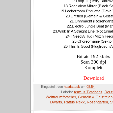
17.Loop 11 (Terry Burrow
18.Rear View Mirror (Black S
19.Lockerroom Etiquette (Dave W
20.Untitled (Gemein & Geistr
21.Ohnmacht (Rosengart
22.Electro Jungle Beat (Maff
23.Walk In A Straight Line (Nocturnal
24.I Need A Hug (Mitch Fre
25.Choreomanie (Sektor
26.This Is Good (Flugfrosch A
Bitrate 192 kbit/s
Scan 300 dpi
Komplett
Download
Eingestellt von
headattack
um
08:54
Labels:
Asmus Tietchens
,
Deut
Welttraumforscher
,
Gemein & Geistreich
Dwarfs
,
Rattus Rexx
,
Rosengarten
,
S