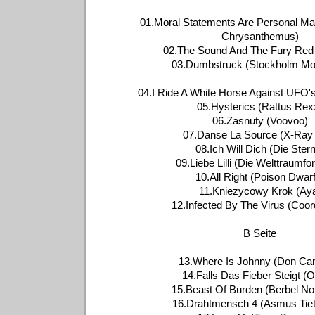
01.Moral Statements Are Personal Ma
Chrysanthemus)
02.The Sound And The Fury Red
03.Dumbstruck (Stockholm Mo
04.I Ride A White Horse Against UFO'
05.Hysterics (Rattus Rex
06.Zasnuty (Voovoo)
07.Danse La Source (X-Ray
08.Ich Will Dich (Die Ster
09.Liebe Lilli (Die Welttraumfo
10.All Right (Poison Dwar
11.Kniezycowy Krok (Ay
12.Infected By The Virus (Coor
B Seite
13.Where Is Johnny (Don C
14.Falls Das Fieber Steigt (O
15.Beast Of Burden (Berbel No
16.Drahtmensch 4 (Asmus Tie