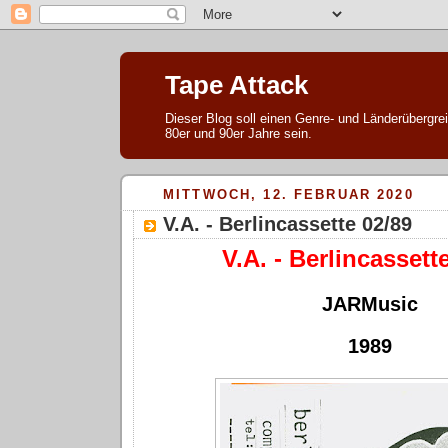
Tape Attack
Dieser Blog soll einen Genre- und Länderübergre
80er und 90er Jahre sein.
MITTWOCH, 12. FEBRUAR 2020
V.A. - Berlincassette 02/89
V.A. - Berlincassett
JARMusic
1989